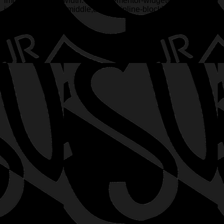
img[src$=“.svg“]{width:48px}.elementor-widget-image
img{vertical-align:middle;display:inline-block}