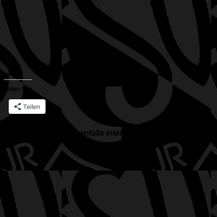
Teilen mit:
Teilen
Für dich vielleicht ebenfalls interessant …