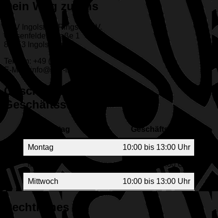
Dein Weg zu uns
ESV Ingolstadt-Ringsee e.V.
Geisenfelder Straße 1
85053 Ingolstadt
Telefon: +49 (841) 65313
E-Mail: info@esv-ingolstadt.de
Geschäftszeiten der ESV-
Geschäftsstelle
Wochentag
Geschäftszeiten
Montag
10:00 bis 13:00 Uhr
Montag
17:00 bis 19:00 Uhr
Mittwoch
10:00 bis 13:00 Uhr
Rechtliches