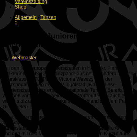
Vereinszeitung
Shop
Allgemein
/
Tanzen
0
Ingolstädter Juniorentänzer
international erfolgreich!
von
Webmaster
·
21.10.2022
Bei den Nordeuropameisterschaften in Helsinki, Finnland,
konkurrierten über 200 Tanzpaare aus neun Ländern in allen
Altersklassen. Für Paul & Victoria Wawrzyniak, der
Tanzsportabteilung des ESV Ingolstadt, waren diese
Meisterschaften das erste internationale Turnier. Bereits
Wochen vorher waren beide voller Vorfreude und auch ein
wenig stolz auf die Möglichkeit, Deutschland auf dem Parkett
zu vertreten.
Zusammen mit ihren Eltern, zwei weiteren Jugendpaaren
aus Bayern sowie zwei Vertretern des
Landestanzsportverbands Bayern genossen sie die Anreise
und den mit den Meisterschaften verbundenen Kurzurlaub.