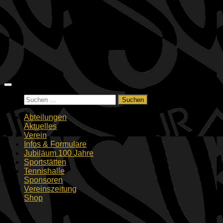
Zum
Inhalt
springen
Suchen
nach:
Abteilungen
Aktuelles
Verein
Infos & Formulare
Jubiläum 100 Jahre
Sportstätten
Tennishalle
Sponsoren
Vereinszeitung
Shop