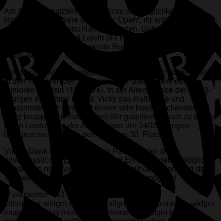
Am Samstag nutzten Paul & Vicky die Möglichkeit im
Rahmen der Turniere der „Baltic Open“, ihr erstes Turnier
außerhalb von Deutschland zu tanzen. Dabei kamen sie im
Turnier der Junioren II Latein (41 Paare am Start)
erfreulicherweise in die zweite Runde und erreichten einen
tollen 24. Platz.
Bei den offiziellen Nordeuropameisterschaften starteten sie
in den Turnieren der Junioren I (22 Paare) sowie der
Junioren II Latein (42 Paare). In der Altersgruppe der 12/13-
jährigen erreichten Paul & Vicky das Halbfinale und
schrammten am Ende mit einem sehr beeindruckenden 8.
Platz knapp am Finale vorbei! Wir gratulieren Euch zu dieser
tollen Leistung! In der Altersklasse der 14/15-jährigen
belegten sie am Ende den geteilten 30. Platz.
Vielen Dank an den LTVB, der Paul & Vicky diese
unvergesslichen Erfahrungen und Erinnerungen ermöglicht
haben! Ein noch viel größerer Dank gilt den Eltern und den
Trainern – ohne Euch wäre all dies nicht möglich!
/*! elementor – v3.7.8 – 02-10-2022 */
.elementor-widget-image{text-align:center}.elementor-widget-
image a{display:inline-block}.elementor-widget-image a