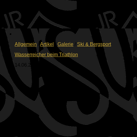
Allgemein
/
Artikel
/
Galerie
/
Ski & Bergsport
Wasserreicher beim Triathlon
14.06.2026