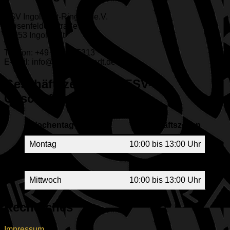
ESV Ingolstadt-Ringsee e.V.
Geisenfelder Straße 1
85053 Ingolstadt
Telefon: +49 (841) 65313
E-Mail: info@esv-ingolstadt.de
Geschäftszeiten der ESV-
Geschäftsstelle
Wochentag
Geschäftszeiten
Montag
10:00 bis 13:00 Uhr
Montag
17:00 bis 19:00 Uhr
Mittwoch
10:00 bis 13:00 Uhr
Rechtliches
Impressum