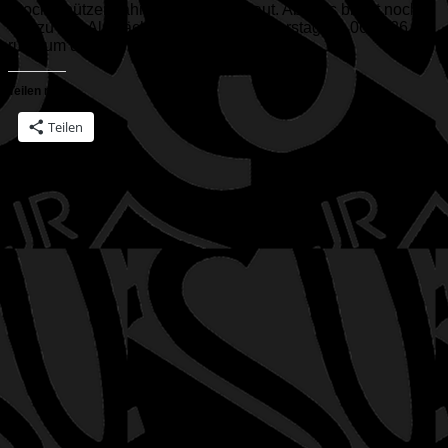
Stockschützenbahnen sind aufgebaut. Aber es bleibt noch
viel zu tun. Als nächstes wird ab Donnerstag, 11.06.2026
rund um das...
Teilen mit:
Teilen