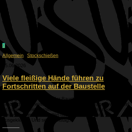
0
Allgemein
/
Stockschießen
15.06.2026
Viele fleißige Hände führen zu
Fortschritten auf der Baustelle
Eifrig gewerkelt wird auf der Baustelle des neuen ESV
Stockschützenheimes. In den vergangenen Tagen wurde viel
im Außenbereich gepflastert, im Innenraum des neuen
Heims wurden die Toiletten mit chiquen Fliesen
ausgekleidet. Und seit Samstag...