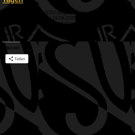
Bis zur diesjährigen ESV Mitgliederversammlung sind es nur
noch wenige Tage! Am 19.06.2026 sind alle ESVler aus
allen Abteilungen zur diesjährigen Mitgliederversammlung in
die Tanzsporthalle in der Geisenfelder Straße 1 eingeladen.
Um 18:30 Uhr...
Teilen mit:
Teilen