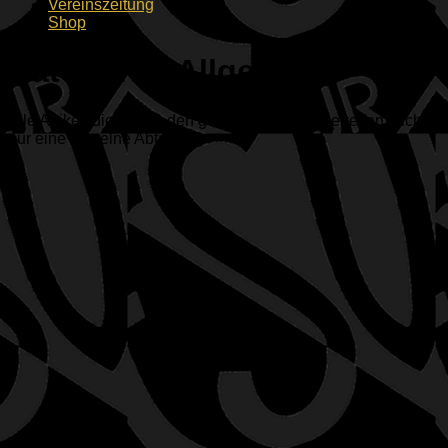
Vereinszeitung
Shop
Kategorie:
Allgemein
Alle Artikel, die (auch) den gesamten Verein betreffen, nicht
nur eine einzelne Abteilung.