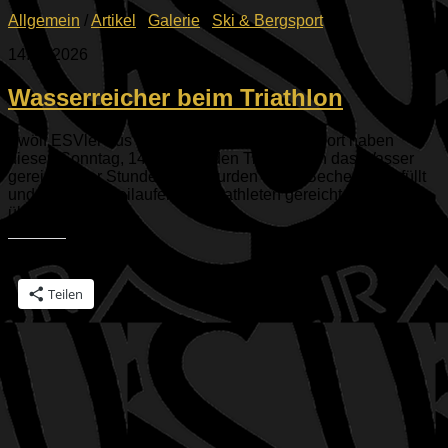
Allgemein
/
Artikel
/
Galerie
/
Ski & Bergsport
14.06.2026
Wasserreicher beim Triathlon
Zwölf ESVler aus der Abteilung Ski & Bergsport haben
diesen Sonntag, 14.06.2026 den Triathlethen das Wasser
gereicht. Vier Stunden lang wurden dabei Becher aufgefüllt
und an die vorbeilaufenden Triathleten gereicht, die sich
über die...
Teilen mit:
Teilen