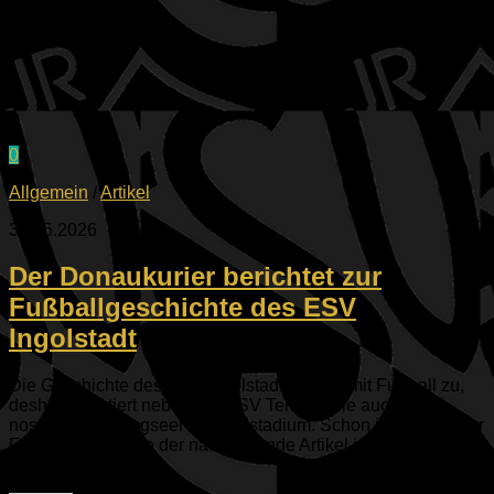
0
Allgemein
/
Artikel
31.05.2026
Der Donaukurier berichtet zur
Fußballgeschichte des ESV
Ingolstadt
Die Geschichte des ESV Ingolstadt hat viel mit Fußball zu,
deshalb existiert neben der ESV Tennishalle auch das
nostalgische Ringseer Fußballstadium. Schon im April ist zur
Fußballgeschichte der nachfolgende Artikel im Donaukurier
erschienen: Erster...