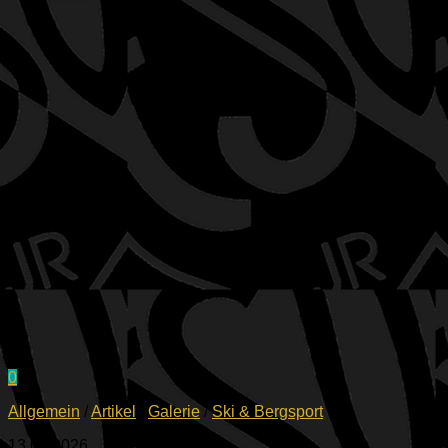
0
Allgemein
/
Artikel
/
Galerie
/
Ski & Bergsport
13.04.2026