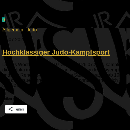
0
Allgemein
/
Judo
23.07.2026
Hochklassiger Judo-Kampfsport
Dieses Wochenende, 25.07.2026 und 26.07.2026 kämpfen
die Judoka in der Paul-Wegmann-Halle um den Bayernpokal
und den René-de-Smet-Pokal. Am Samstag tragen ab 10:00
Uhr die Frauen ihre Duelle aus, am Sonntag stehen sich
dann ab...
Teilen mit:
Teilen