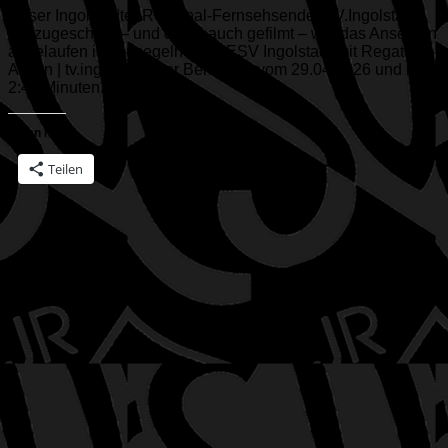
Unser Ingolstädter Regional-Fernsehsender TV.Ingolstadt
hat zugeschaut – und dabei auch gefilmt – wie das Ansegeln
abgelaufen ist. Ansegeln beim ESV Ingolstadt mit Regatta-
Action | tv.ingolstadt Der Bericht ist vom 29.04.2026 und läuft
2:45 Minuten...
Teilen mit:
Teilen