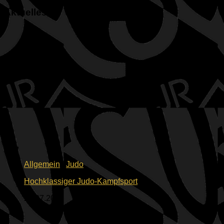
Aktuelles
Allgemein
/
Judo
Hochklassiger Judo-Kampfsport
23.07.2026