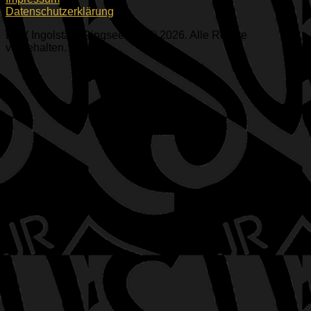
Datenschutzerklärung
ESV Ingolstadt-Ringsee e.V. © 2026. Alle Rechte
vorbehalten.