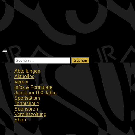
Zum
Inhalt
springen
Suchen
nach:
Abteilungen
Aktuelles
Verein
Infos & Formulare
Jubiläum 100 Jahre
Sportstätten
Tennishalle
Sponsoren
Vereinszeitung
Shop