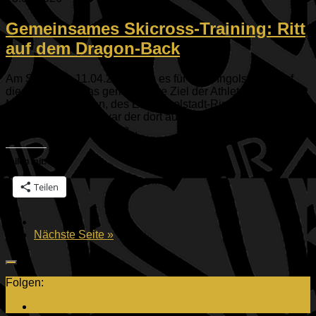
Gemeinsames Skicross-Training: Ritt
auf dem Dragon-Back
Am Samstag, 11.04.2026 ging es für zehn Ingolstädter auf
die Zugspitze. Das gemeinsame Ziel der Athleten des TV
Mailing-Feldkirchen, des ESV Ingolstadt-Ringsee und des
TV 1861 Ingolstadt war der dort aufgebaute Skicross-
Parcours des Deutschen...
Teilen mit:
Teilen
Nächste Seite »
Folgen: