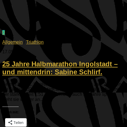
0
Allgemein
/
Triathlon
17.05.2026
25 Jahre Halbmarathon Ingolstadt –
und mittendrin: Sabine Schlirf.
Bereits beim 1. Ingolstädter Halbmarathon im Jahr 2001 ging
sie für den ESV Ingolstadt an den Start – damals schon mit
der starken Zeit 1:51 Stunden.Und auch 25 Jahre später
steht sie wieder an...
Teilen mit:
Teilen