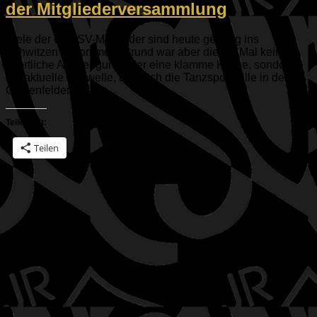
der Mitgliederversammlung
Viele der 65 ESV-Mitglieder sind heute gehörig ins
Schwitzen gekommen. Grund war aber dieses Mal keine
sportliche Anstrengung oder eine klamme Kasse, sondern
die aktuelle Hitzwelle, die auch die Tanzsporthalle in der
Geisenfelder Straße...
Teilen mit:
Teilen