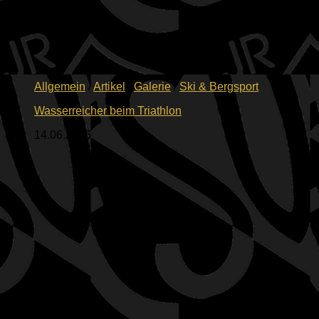
Allgemein
/
Artikel
/
Galerie
/
Ski & Bergsport
Wasserreicher beim Triathlon
14.06.2026