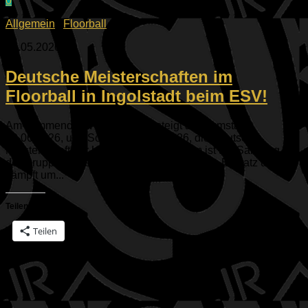
0
Allgemein
/
Floorball
29.05.2026
Deutsche Meisterschaften im
Floorball in Ingolstadt beim ESV!
Am kommenden Wochenende steigt am Samstag,
30.06.2026, und Sonntag, 31.06.2026, die Deutsche
Meisterschaft der U15. Unser ESV-Team ist am Samstag in
der Gruppenphase um 11, 13 und 17 Uhr im Einsatz und
kämpft um...
Teilen mit:
Teilen