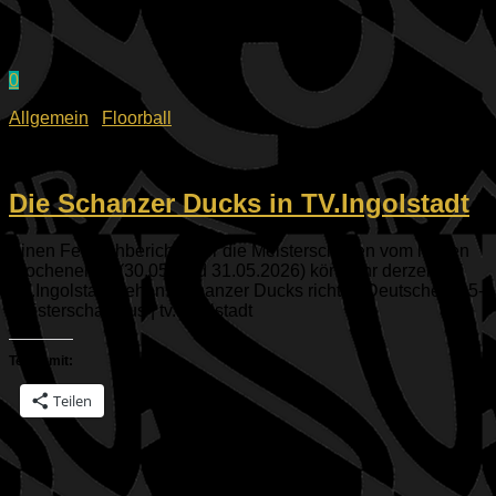
0
Allgemein
/
Floorball
03.06.2026
Die Schanzer Ducks in TV.Ingolstadt
Einen Fernsehbericht über die Meisterschaften vom letzten
Wochenende (30.05. und 31.05.2026) könnt Ihr derzeit bei
TV.Ingolstadt sehen: Schanzer Ducks richten Deutsche U15-
Meisterschaft aus | tv.ingolstadt
Teilen mit:
Teilen