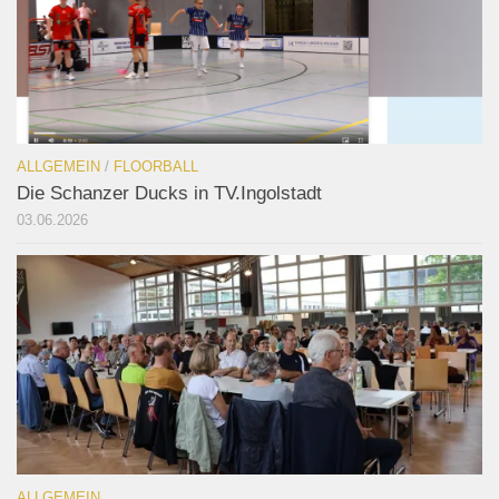
ALLGEMEIN
/
FLOORBALL
Die Schanzer Ducks in TV.Ingolstadt
03.06.2026
ALLGEMEIN