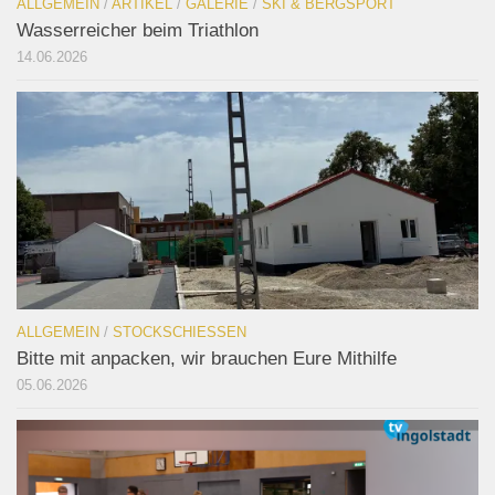
ALLGEMEIN
/
ARTIKEL
/
GALERIE
/
SKI & BERGSPORT
Wasserreicher beim Triathlon
14.06.2026
ALLGEMEIN
/
STOCKSCHIESSEN
Bitte mit anpacken, wir brauchen Eure Mithilfe
05.06.2026