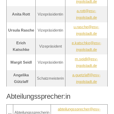
ingolstadt.de
a.rott@esv-
Anita Rott
Vizepräsidentin
ingolstadt.de
u.rasche@esv-
Ursula Rasche
Vizepräsidentin
ingolstadt.de
Erich
e.katschke@esv-
Vizepräsident
Katschke
ingolstadt.de
m.seidl@esv-
Margit Seidl
Vizepräsidentin
ingolstadt.de
Angelika
a.guetzlaff@esv-
Schatzmeisterin
Gützlaff
ingolstadt.de
Abteilungssprecher:in
abteilungssprecher@esv-
…
Abteilungssprecherin