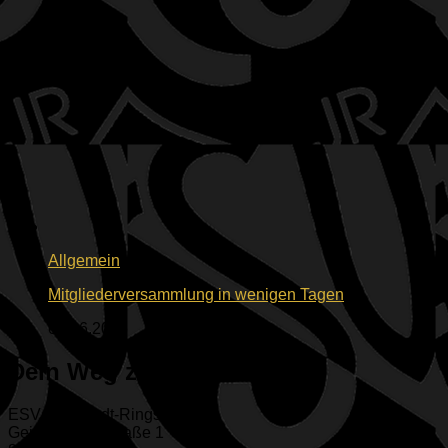
Allgemein
Mitgliederversammlung in wenigen Tagen
02.06.2026
Dein Weg zu uns
ESV Ingolstadt-Ringsee e.V.
Geisenfelder Straße 1