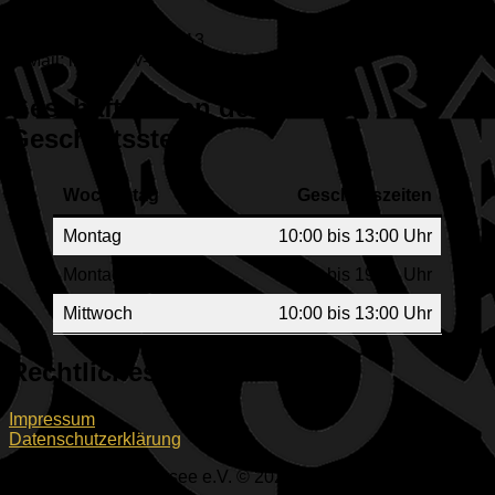
85053 Ingolstadt
Telefon: +49 (841) 65313
E-Mail: info@esv-ingolstadt.de
Geschäftszeiten der ESV-
Geschäftsstelle
Wochentag
Geschäftszeiten
Montag
10:00 bis 13:00 Uhr
Montag
17:00 bis 19:00 Uhr
Mittwoch
10:00 bis 13:00 Uhr
Rechtliches
Impressum
Datenschutzerklärung
ESV Ingolstadt-Ringsee e.V. © 2026. Alle Rechte