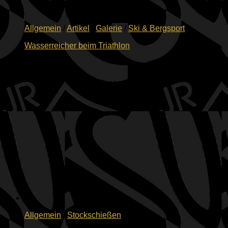
Allgemein
/
Artikel
/
Galerie
/
Ski & Bergsport
Wasserreicher beim Triathlon
14.06.2026
Allgemein
/
Stockschießen