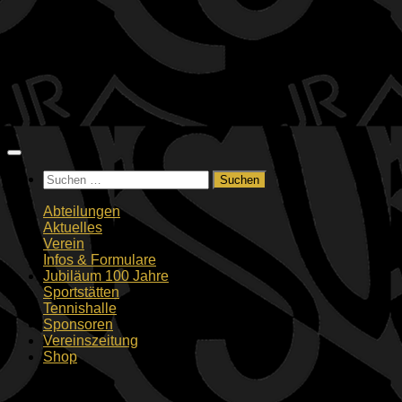
Zum
Inhalt
springen
Suchen
nach:
Abteilungen
Aktuelles
Verein
Infos & Formulare
Jubiläum 100 Jahre
Sportstätten
Tennishalle
Sponsoren
Vereinszeitung
Shop