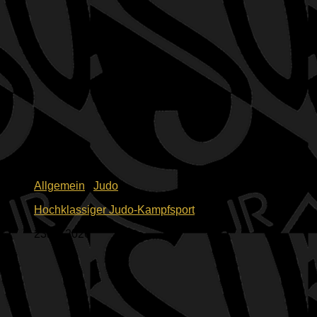
Allgemein
/
Judo
Hochklassiger Judo-Kampfsport
23.07.2026