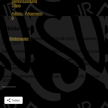
Vereinszeitung
Shop
Aikido
/
Allgemein
0
Aikido Start
von
Webmaster
· Veröffentlicht
31.08.2022
· Aktualisiert
10.02.2023
Das Aikidotraining startet wieder nach der Sommerpause!
Das erste Erwachsenentraining findet am Dienstag
06.09.2022 um 19Uhr statt. Zusätzlich wird im Training Jo-
waza verstärkt eingebaut.
Das erste Kindertraining findet am Freitag 16.09.2022 um
16:00 statt.
Teilen mit:
Teilen