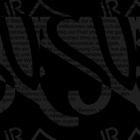
Zeit angepasst. Dadurch gab es keinen Rollingstart, sondern
Einzelstarts alle 3 Sekunden in zwei Startgruppen. Die erste
startete ab 10 Uhr, die zweite Hälfte ging dann um 10:45 Uhr
ins Wasser. Da es bewölkt war und nur angenehme 22°C
hatte, war der späte Start vollkommen okay. Durch die
Einzelstarts hatte man richtig viel Platz und konnte ganz
entspannt seine Pace schwimmen ohne sich mit dem
Nebenmann um die beste Schwimmroute zu prügeln.
Definitiv ein Vorteil der Corona-Planung Danach aus dem
Wasser, und 8 Runden um die Schwimmstrecke herum –
ohne viel Wind und mit 0 Höhenmetern! Danach noch auf die
Laufstrecke, auch hier mussten mehrere Runden gedreht
werden. Nach vier Mal erreichte man dann endlich das Ziel
und bekam eine Flasche Wasser, einen Riegel sowie eine
Maske (die Medaille 2020) in die Hand gedrückt! So wurde
auch im Ziel auf die Gesundheit der Athleten geachtet und
jeder Teilnehmer hat nun ein stylisches Andenken an den
ganz besonderen Triathlon 2020!
Insgesamt ein super organisiertes Rennen, mit vielen netten
Helfern, sehr starken Athleten, einer tollen Strecke sowie
perfektem Triathlon Wetter. Auch mit Corona ist also ein
offizieller Wettkampf unter Einhaltung der Regeln durchaus
möglich!