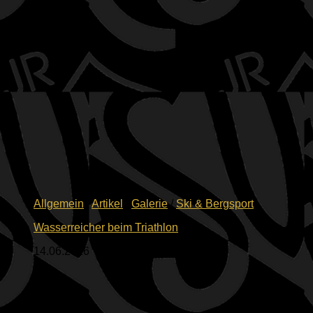
Allgemein
/
Artikel
/
Galerie
/
Ski & Bergsport
Wasserreicher beim Triathlon
14.06.2026