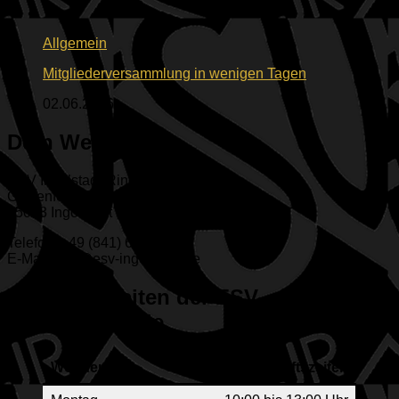
Allgemein
Mitgliederversammlung in wenigen Tagen
02.06.2026
Dein Weg zu uns
ESV Ingolstadt-Ringsee e.V.
Geisenfelder Straße 1
85053 Ingolstadt
Telefon: +49 (841) 65313
E-Mail: info@esv-ingolstadt.de
Geschäftszeiten der ESV-
Geschäftsstelle
Wochentag
Geschäftszeiten