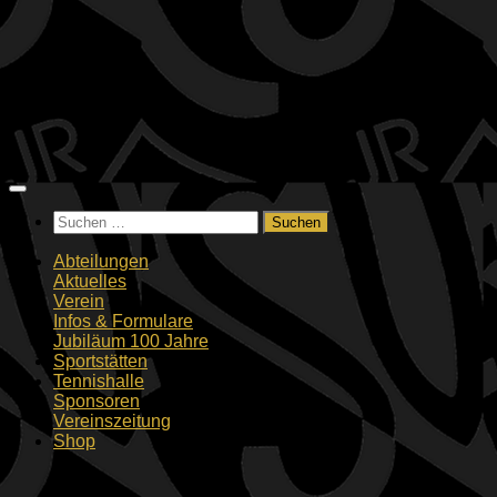
Zum
Inhalt
springen
Suchen
nach:
Abteilungen
Aktuelles
Verein
Infos & Formulare
Jubiläum 100 Jahre
Sportstätten
Tennishalle
Sponsoren
Vereinszeitung
Shop