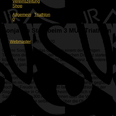
Vereinszeitung
Shop
Allgemein
/
Triathlon
0
Sonja am Start beim 3 MUC Triathlon
von
Webmaster
·
09.09.2020
Unsere Sonja hatte das Glück, an einem der wenigen
Triathlons dieses Jahr in der Olympischen Distanz starten zu
können. Hier ein kurzer Bericht über ein ganz besonderes
Event zu ganz besonderen Zeiten:
Fast unreal waren die Vorbereitungen für den 3 MUC
Triathlon am 23.08.2020. In Zeiten von Corona hatten die
meisten nicht mehr an einen offiziellen Wettkampf geglaubt.
Doch zur Freude vieler Athleten fand der Triathlon an der
Regattastrecke in Oberschleißheim tatsächlich statt. Am
Samstag durften 300 Athleten*innen über die Volksdistanz,
am Tag danach die selbe Anzahl über die Olympische
Vollgas geben.
Die Wettkampf-Vorschriften waren natürlich an die Corona-