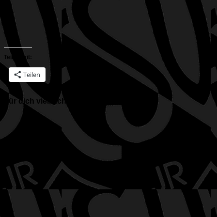
Teilen mit:
Teilen
Für dich vielleicht ebenfalls interessant …