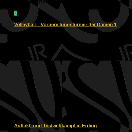
Für dich vielleicht ebenfalls interessant …
0
Volleyball – Vorbereitungsturnier der Damen 1
09.10.2018
Auftakt- und Testwettkampf in Erding