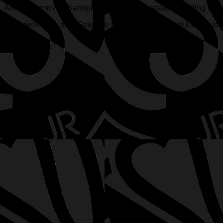
Auf ingesamt vier Sandplätzen kann vom späten Frühling bis 
Bitte zieht nach dem Spiel die Plätze ab und reinigt Eure Au