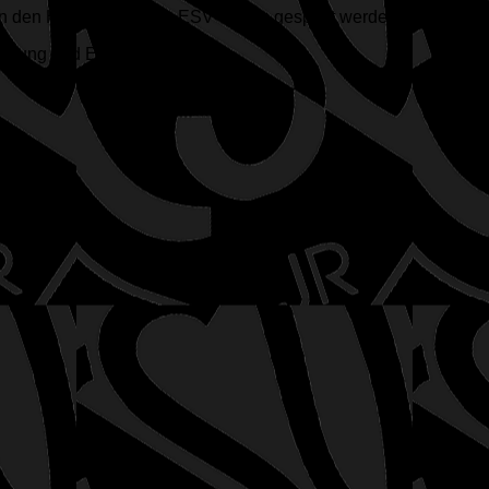
in den Herbst rein beim ESV Tennis gespielt werden.
srüstung und Eure Schuhe.