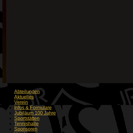
Abteilungen
Aktuelles
Verein
Infos & Formulare
Jubiläum 100 Jahre
Sportstätten
Tennishalle
Sponsoren