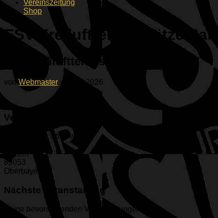
Vereinszeitung
Shop
ESV Freilufttennisplätze Sa
ESV Freilufttennisplätze Sand
von
Webmaster
·
30.05.2026
Veranstaltungsort
Geisenfelder Straße 1
Ingolstadt
Bayern
85053
Oberbayern
Nächste Veranstaltung
Keine bevorstehenden Veranstaltungen