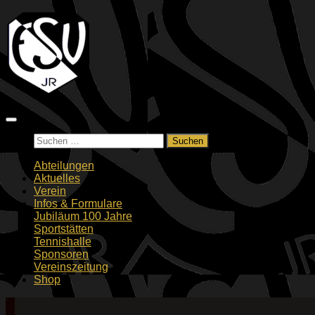
Zum
Inhalt
springen
Suchen
nach:
Abteilungen
Aktuelles
Verein
Infos & Formulare
Jubiläum 100 Jahre
Sportstätten
Tennishalle
Sponsoren
Vereinszeitung
Shop