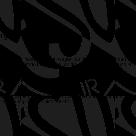
ergen
sichtsreiche Hochalm… von wegen: so richtig schön werden Tra
genpause, gerade lang genug um die Strecke von 26km und kn
eßend das Feld am ersten langen Anstieg. Im Downhill, fernab vo
haltevermögen gefragt.
atschlöcher und den inneren Schweinehund… und wir wurden b
ch der ausgiebigen Laktatdusche.