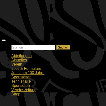
Zum
Inhalt
springen
Suchen
nach:
Abteilungen
Aktuelles
Verein
Infos & Formulare
Jubiläum 100 Jahre
Sportstätten
Tennishalle
Sponsoren
Vereinszeitung
Shop