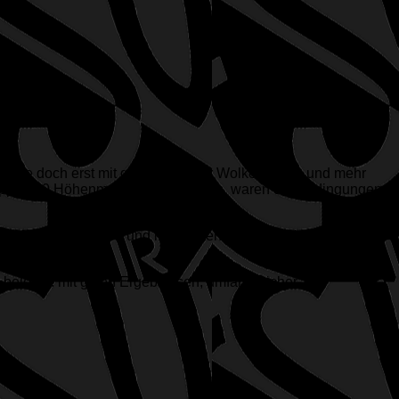
illäufe doch erst mit geschlossener Wolkendecke und mehr
app 1000 Höhenmeter zu bewältigen, waren die Bedingungen
n befestigten Wegen und im zweiten, bis zu 30% steilen
elohnt: mit guten Ergebnissen, umfangreicher