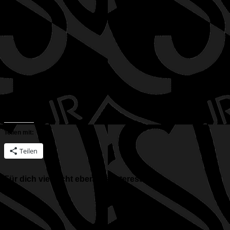
Teilen mit:
Teilen
Für dich vielleicht ebenfalls interessant …