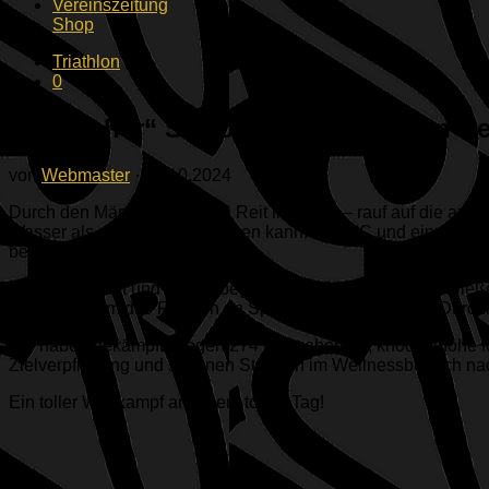
Vereinszeitung
Shop
Triathlon
0
„Herrlicher“ Saisonausklang in den B
von
Webmaster
·
12.10.2024
Durch den Märchenwald von Reit im Winkl – rauf auf die aus
Wasser als die Natur aufnehmen kann. Bei 8°C und einer Re
beinahe perfekt.
Flach, befestigt und flüssig beginnend sortierte sich anschli
Anstieg, nahm das Rennen an Spannung zu – jetzt war Durch
Wir haben gekämpft. Gegen 274 Kontrahenten, knöchelhohe M
Zielverpflegung und schönen Stunden im Wellnessbereich na
Ein toller Wettkampf an einem tollen Tag!