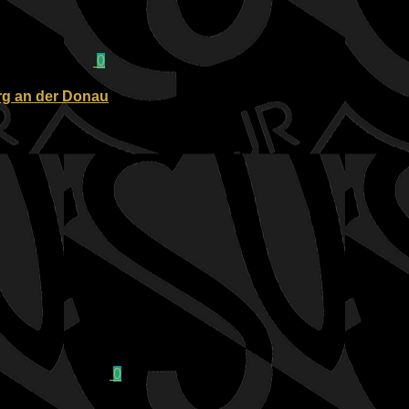
0
urg an der Donau
0