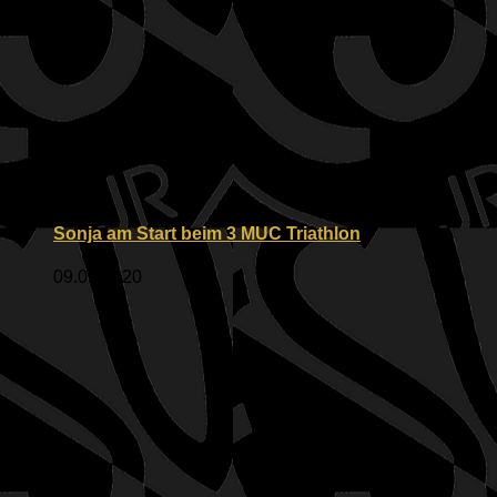
Sonja am Start beim 3 MUC Triathlon
09.09.2020