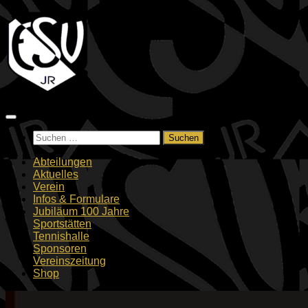
Zum
Inhalt
springen
Suchen
nach:
Abteilungen
Aktuelles
Verein
Infos & Formulare
Jubiläum 100 Jahre
Sportstätten
Tennishalle
Sponsoren
Vereinszeitung
Shop