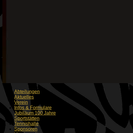
Abteilungen
Aktuelles
Verein
Infos & Formulare
Jubiläum 100 Jahre
Sportstätten
Tennishalle
Sponsoren