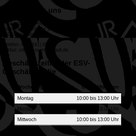
Dein Weg zu uns
ESV Ingolstadt-Ringsee e.V.
Geisenfelder Straße 1
85053 Ingolstadt
Telefon: +49 (841) 65313
E-Mail: info@esv-ingolstadt.de
Geschäftszeiten der ESV-
Geschäftsstelle
Wochentag
Geschäftszeiten
Montag
10:00 bis 13:00 Uhr
Montag
17:00 bis 19:00 Uhr
Mittwoch
10:00 bis 13:00 Uhr
Rechtliches