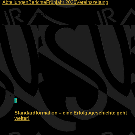
Abteilungen
Berichte
Frühjahr 2026
Vereinszeitung
Für dich vielleicht ebenfalls interessant …
0
Standardformation – eine Erfolgsgeschichte geht
weiter!
13.04.2023