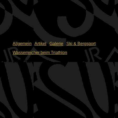
Allgemein
/
Artikel
/
Galerie
/
Ski & Bergsport
Wasserreicher beim Triathlon
14.06.2026