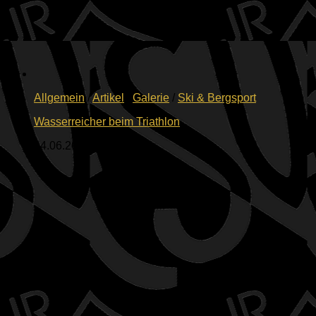
Allgemein
/
Artikel
/
Galerie
/
Ski & Bergsport
Wasserreicher beim Triathlon
14.06.2026