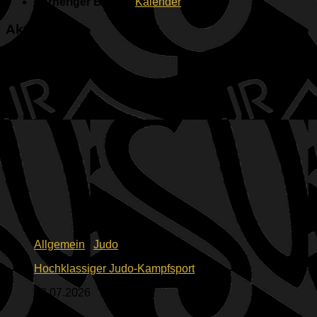
Vorheriger Beitrag
Kalender
Aktuelles
Allgemein
/
Judo
Hochklassiger Judo-Kampfsport
23.07.2026