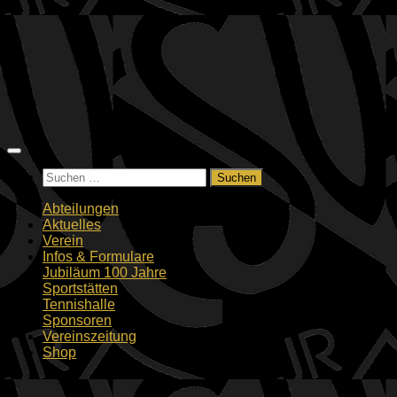
Zum
Inhalt
springen
Suchen
nach:
Abteilungen
Aktuelles
Verein
Infos & Formulare
Jubiläum 100 Jahre
Sportstätten
Tennishalle
Sponsoren
Vereinszeitung
Shop