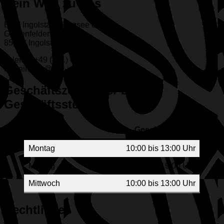
Dein Weg zu uns
ESV Ingolstadt-Ringsee e.V.
Geisenfelder Straße 1
85053 Ingolstadt
Telefon: +49 (841) 65313
E-Mail: info@esv-ingolstadt.de
Geschäftszeiten der ESV-
Geschäftsstelle
Wochentag
Geschäftszeiten
Montag
10:00 bis 13:00 Uhr
Montag
17:00 bis 19:00 Uhr
Mittwoch
10:00 bis 13:00 Uhr
Rechtliches