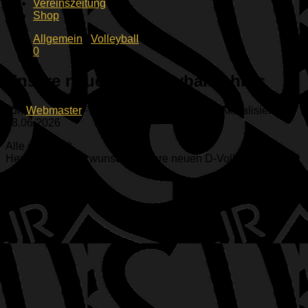
Vereinszeitung
Shop
Allgemein
/
Volleyball
0
Unsere neuen D-Volleyballschiris
von
Webmaster
· Veröffentlicht
01.12.2023
· Aktualisiert
18.06.2026
Alle geschafft
Herzlichen Glückwunsch! Unsere neuen D-Volleyballschiris!