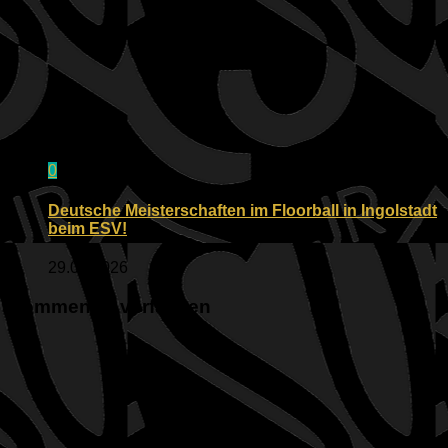
0
Deutsche Meisterschaften im Floorball in Ingolstadt
beim ESV!
29.05.2026
Kommentar verfassen