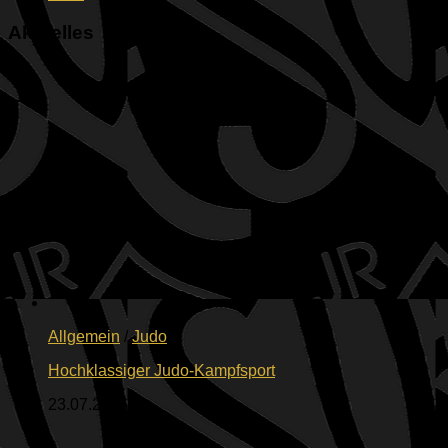
Aktuelles
Allgemein
/
Judo
Hochklassiger Judo-Kampfsport
23.07.2026