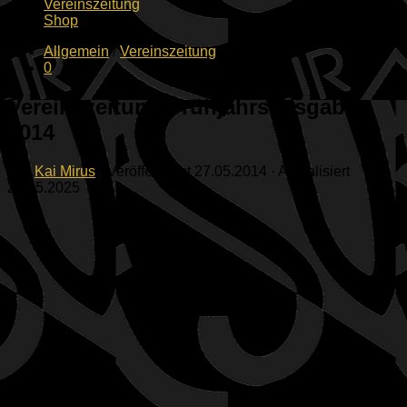
Vereinszeitung
Shop
Allgemein
/
Vereinszeitung
0
Vereinszeitung Frühjahrsausgabe
2014
von
Kai Mirus
· Veröffentlicht
27.05.2014
· Aktualisiert
27.05.2025