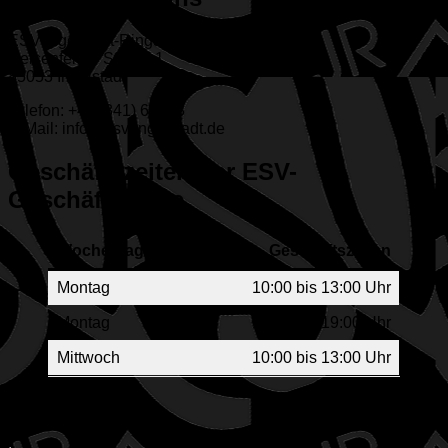
ESV Ingolstadt-Ringsee e.V.
Geisenfelder Straße 1
85053 Ingolstadt
Telefon: +49 (841) 65313
E-Mail: info@esv-ingolstadt.de
Geschäftszeiten der ESV-
Geschäftsstelle
Wochentag
Geschäftszeiten
Montag
10:00 bis 13:00 Uhr
Montag
17:00 bis 19:00 Uhr
Mittwoch
10:00 bis 13:00 Uhr
Rechtliches