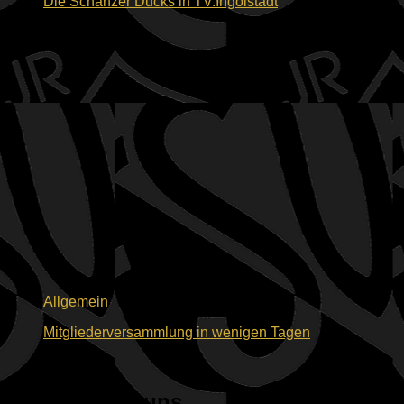
Die Schanzer Ducks in TV.Ingolstadt
03.06.2026
Allgemein
Mitgliederversammlung in wenigen Tagen
02.06.2026
Dein Weg zu uns