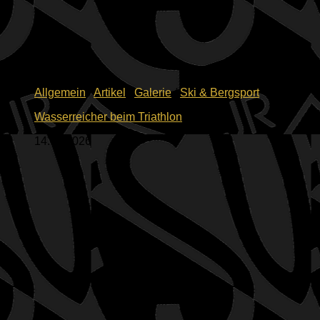
Allgemein
/
Artikel
/
Galerie
/
Ski & Bergsport
Wasserreicher beim Triathlon
14.06.2026