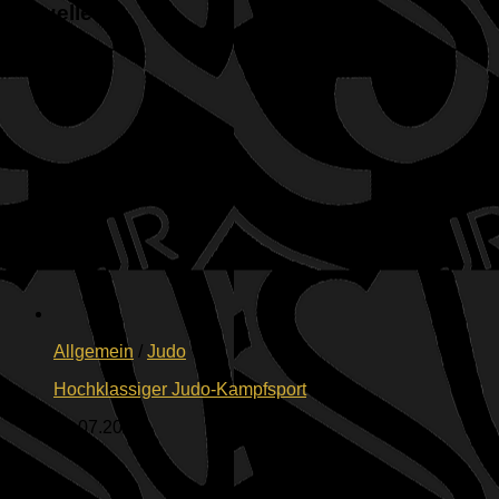
Aktuelles
Allgemein
/
Judo
Hochklassiger Judo-Kampfsport
23.07.2026