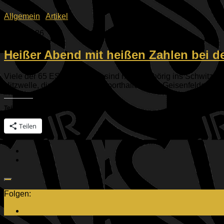
Allgemein
/
Artikel
19.06.2026
Heißer Abend mit heißen Zahlen bei d
Viele der 65 ESV-Mitglieder sind heute gehörig ins Schwitze
Hitzwelle, die auch die Tanzsporthalle in der Geisenfelder Stra
Teilen mit:
Teilen
Folgen: