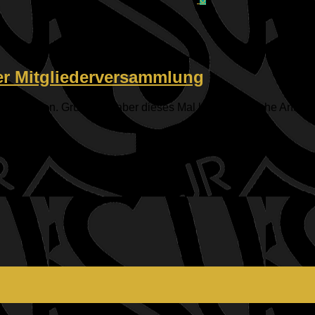
er Mitgliederversammlung
n gekommen. Grund war aber dieses Mal keine sportliche Anstr
ße...