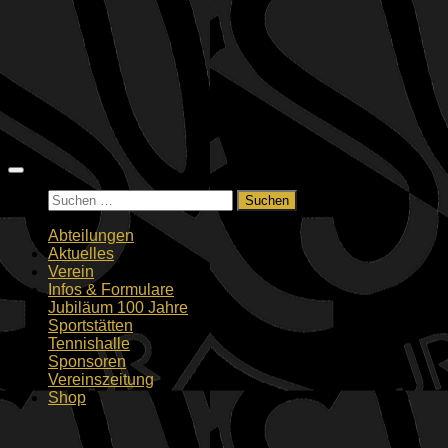
Zum
Inhalt
springen
Suchen
nach:
Abteilungen
Aktuelles
Verein
Infos & Formulare
Jubiläum 100 Jahre
Sportstätten
Tennishalle
Sponsoren
Vereinszeitung
Shop