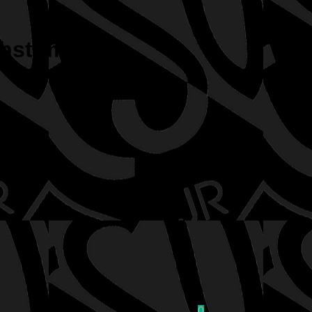
chstum
0