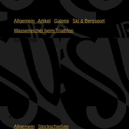
Allgemein
/
Artikel
/
Galerie
/
Ski & Bergsport
Wasserreicher beim Triathlon
14.06.2026
Allgemein
/
Stockschießen