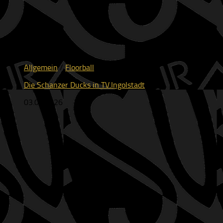
Allgemein
/
Floorball
Die Schanzer Ducks in TV.Ingolstadt
03.06.2026