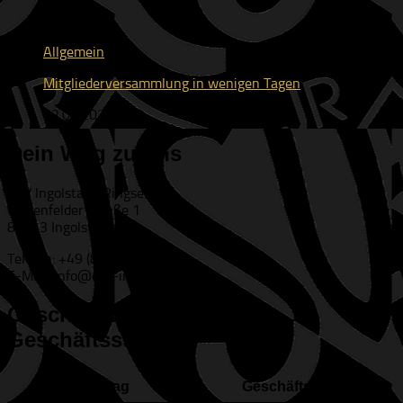
Allgemein
Mitgliederversammlung in wenigen Tagen
02.06.2026
Dein Weg zu uns
ESV Ingolstadt-Ringsee e.V.
Geisenfelder Straße 1
85053 Ingolstadt
Telefon: +49 (841) 65313
E-Mail: info@esv-ingolstadt.de
Geschäftszeiten der ESV-
Geschäftsstelle
Wochentag
Geschäftszeiten