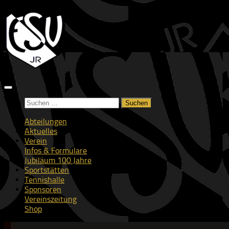
Zum
Inhalt
springen
Suchen
nach:
Abteilungen
Aktuelles
Verein
Infos & Formulare
Jubiläum 100 Jahre
Sportstätten
Tennishalle
Sponsoren
Vereinszeitung
Shop