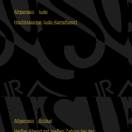
Allgemein
/
Judo
Hochklassiger Judo-Kampfsport
23.07.2026
Allgemein
/
Artikel
Heißer Abend mit heißen Zahlen bei der