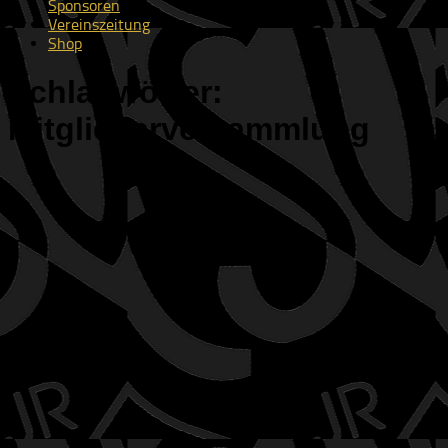
Sponsoren
Vereinszeitung
Shop
Schlagwörter:
Mitgliederversammlung