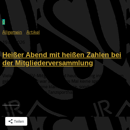
0
Allgemein
/
Artikel
19.06.2026
Heißer Abend mit heißen Zahlen bei
der Mitgliederversammlung
Viele der 65 ESV-Mitglieder sind heute gehörig ins Schwitzen
gekommen. Grund war aber dieses Mal keine sportliche
Anstrengung oder eine klamme Kasse, sondern die aktuelle
Hitzwelle, die auch die Tanzsporthalle in der Geisenfelder
Straße...
Teilen mit:
Teilen