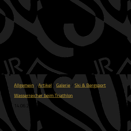
Allgemein
/
Artikel
/
Galerie
/
Ski & Bergsport
Wasserreicher beim Triathlon
14.06.2026